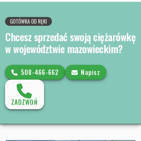
GOTÓWKA OD RĘKI
Chcesz sprzedać swoją ciężarówkę
w województwie mazowieckim?
508-466-662
Napisz
ZADZWOŃ